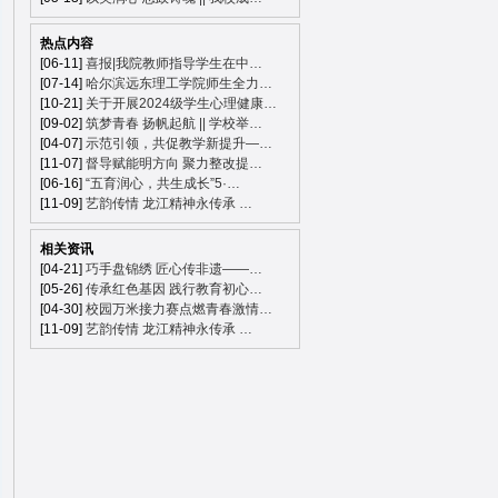
热点内容
[06-11]
喜报|我院教师指导学生在中…
[07-14]
哈尔滨远东理工学院师生全力…
[10-21]
关于开展2024级学生心理健康…
[09-02]
筑梦青春 扬帆起航 || 学校举…
[04-07]
示范引领，共促教学新提升—…
[11-07]
督导赋能明方向 聚力整改提…
[06-16]
“五育润心，共生成长”5·…
[11-09]
艺韵传情 龙江精神永传承 …
相关资讯
[04-21]
巧手盘锦绣 匠心传非遗——…
[05-26]
传承红色基因 践行教育初心…
[04-30]
校园万米接力赛点燃青春激情…
[11-09]
艺韵传情 龙江精神永传承 …