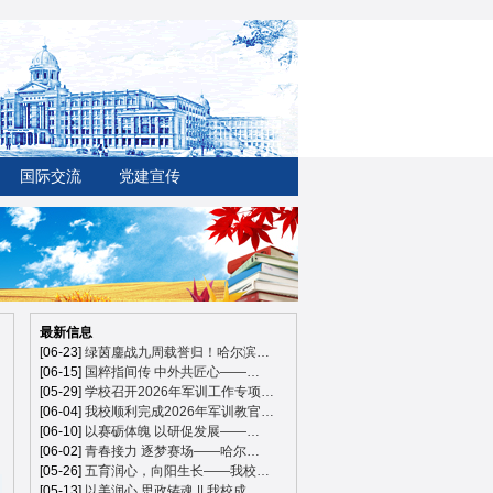
国际交流
党建宣传
最新信息
[06-23]
绿茵鏖战九周载誉归！哈尔滨…
[06-15]
国粹指间传 中外共匠心——…
[05-29]
学校召开2026年军训工作专项…
[06-04]
我校顺利完成2026年军训教官…
[06-10]
以赛砺体魄 以研促发展——…
[06-02]
青春接力 逐梦赛场——哈尔…
[05-26]
五育润心，向阳生长——我校…
[05-13]
以美润心 思政铸魂 || 我校成…