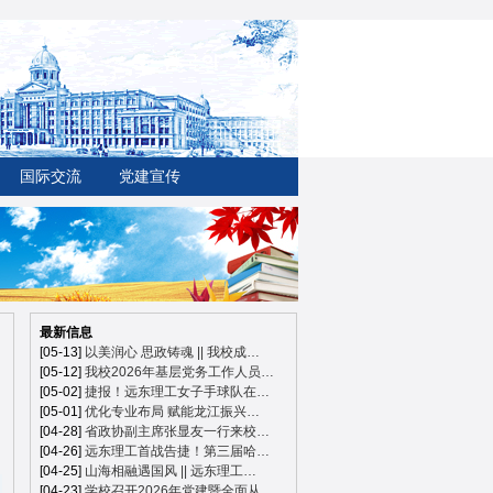
国际交流
党建宣传
最新信息
[05-13]
以美润心 思政铸魂 || 我校成…
[05-12]
我校2026年基层党务工作人员…
[05-02]
捷报！远东理工女子手球队在…
[05-01]
优化专业布局 赋能龙江振兴…
[04-28]
省政协副主席张显友一行来校…
[04-26]
远东理工首战告捷！第三届哈…
[04-25]
山海相融遇国风 || 远东理工…
[04-23]
学校召开2026年党建暨全面从…