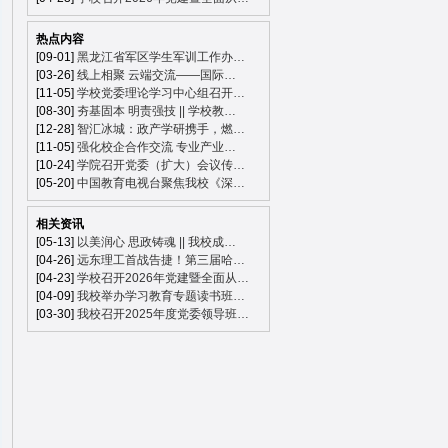
热点内容
[09-01]
黑龙江省军区学生军训工作办…
[03-26]
线上相聚 云端交流——国际…
[11-05]
学校党委理论学习中心组召开…
[08-30]
夯基固本 明责强技 || 学校教…
[12-28]
智汇冰城：政产学研携手，燃…
[11-05]
强化校企合作交流 专业产业…
[10-24]
学院召开党委（扩大）会议传…
[05-20]
中国教育电视台聚焦我校《深…
相关资讯
[05-13]
以美润心 思政铸魂 || 我校成…
[04-26]
远东理工首战告捷！第三届哈…
[04-23]
学校召开2026年党建暨全面从…
[04-09]
我校举办学习教育专题读书班…
[03-30]
我校召开2025年度党委领导班…