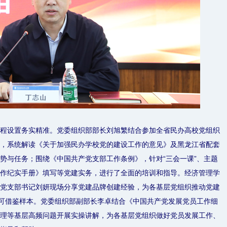
程设置务实精准。党委组织部部长刘旭繁结合参加全省民办高校党组织
，系统解读《关于加强民办学校党的建设工作的意见》及黑龙江省配套
势与任务；围绕《中国共产党支部工作条例》，针对“三会一课”、主题
作纪实手册》填写等党建实务，进行了全面的培训和指导。经济管理学
党支部书记刘妍现场分享党建品牌创建经验，为各基层党组织推动党建
供可借鉴样本。党委组织部副部长李卓结合《中国共产党发展党员工作细
理等基层高频问题开展实操讲解，为各基层党组织做好党员发展工作、