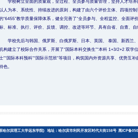
学校树立全面的质量观，全过程、全员参与质量管理，坚持人才培养
以人为本、系统性、持续改进的原则，构建了由六个评价主体、四项控制
的“6455”教学质量保障体系，健全完善了“全员参与、全程监控、全面评
标、标准、执行、评价、反馈、调控、改进等环节、具有自省、自查、自
学校先后与韩国、俄罗斯、白俄罗斯、日本、英国、 泰国、新西兰、
机构建立了校际合作关系，开展了“国际本科交换生”“本科 1+3/2+2 双学
士”“国际本科预科”“国际示范班”等项目，构筑国内外资源共享、优势互
特色。
工学院 (原哈尔滨理工大学远东学院) 地址：哈尔滨市利民开发区时代大街158号 黑ICP备050